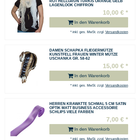
ROT HELLGRÜN TÜRKIS ORANGE GELB
LAGENLOOK CHIFFRON
10,00 € *
In den Warenkorb
*
inkl. ges. MwSt.
zzgl.
Versandkosten
DAMEN SCHAPKA FLIEGERMÜTZE
KUNSTFELL FRAUEN WINTER MÜTZE
USCHANKA GR. 58-62
15,00 € *
In den Warenkorb
*
inkl. ges. MwSt.
zzgl.
Versandkosten
HERREN KRAWATTE SCHMAL 5 CM SATIN
OPTIK MATT BUSINESS ACCESSOIRE
SCHLIPS VIELE FARBEN
7,00 € *
In den Warenkorb
*
inkl. ges. MwSt.
zzgl.
Versandkosten