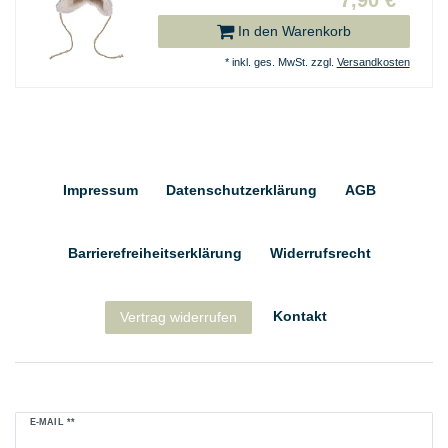
In den Warenkorb
*
inkl. ges. MwSt.
zzgl.
Versandkosten
Impressum
Daten­schutz­erklärung
AGB
Barrierefreiheitserklärung
Widerrufs­recht
Kontakt
Vertrag widerrufen
Newsletter
E-MAIL **
Honig