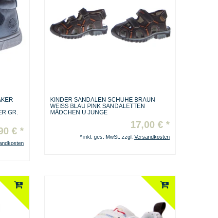
AKER
KINDER SANDALEN SCHUHE BRAUN
N
WEISS BLAU PINK SANDALETTEN M
R GR.
ÄDCHEN U JUNGE
17,00 € *
90 € *
*
inkl. ges. MwSt.
zzgl.
Versandkosten
andkosten