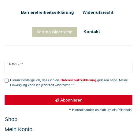
Barrierefreiheitserklärung
Widerrufs­recht
Kontakt
Vertrag widerrufen
Newsletter
E-MAIL **
Honig
Hiermit bestätige ich, dass ich die
Daten­schutz­erklärung
gelesen habe. Meine
Einwilligung kann ich jederzeit widerrufen.**
Abonnieren
** Hierbei handelt es sich um ein Pflichtfeld.
Shop
Mein Konto