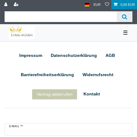
EUR
0,00 EUR
☰
Impressum
Daten­schutz­erklärung
AGB
Barrierefreiheitserklärung
Widerrufs­recht
Kontakt
Vertrag widerrufen
Newsletter
E-MAIL **
Honig