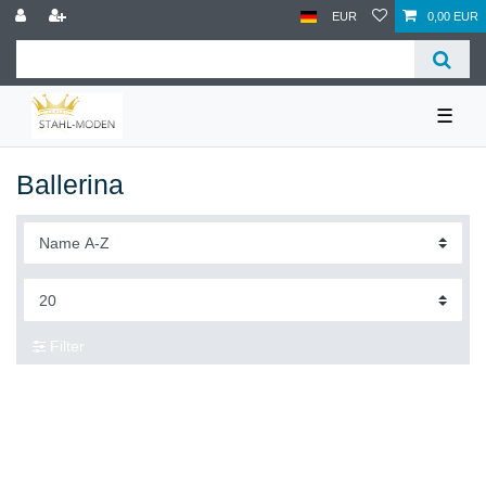
EUR
0,00 EUR
☰
Ballerina
Filter