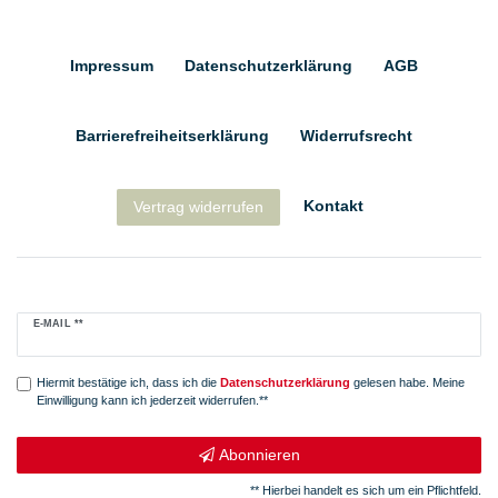
Impressum
Daten­schutz­erklärung
AGB
Barrierefreiheitserklärung
Widerrufs­recht
Kontakt
Vertrag widerrufen
Newsletter
E-MAIL **
Honig
Hiermit bestätige ich, dass ich die
Daten­schutz­erklärung
gelesen habe. Meine
Einwilligung kann ich jederzeit widerrufen.**
Abonnieren
** Hierbei handelt es sich um ein Pflichtfeld.