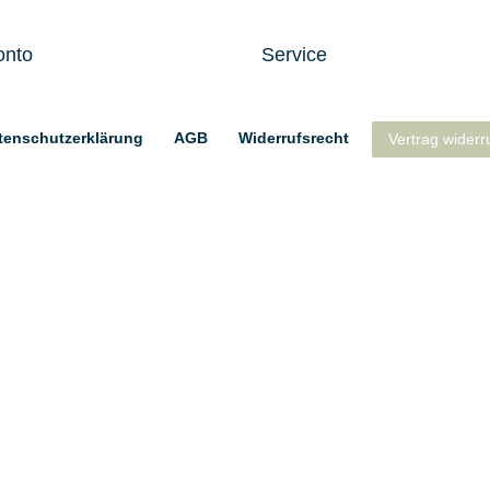
onto
Service
ten­schutz­erklärung
AGB
Widerrufs­recht
Vertrag widerr