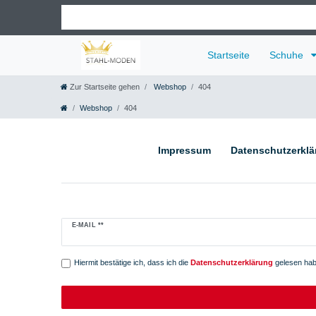
Startseite
Schuhe
Zur Startseite gehen
Webshop
404
Webshop
404
Impressum
Daten­schutz­erkl
Newsletter
E-MAIL **
Honig
Hiermit bestätige ich, dass ich die
Daten­schutz­erklärung
gelesen habe